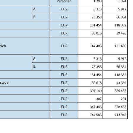
Personen
1 293
1 324
A
EUR
6 313
5 912
B
EUR
75 353
66 334
EUR
131 454
118 382
EUR
36 016
39 426
eich
EUR
144 403
151 486
A
EUR
6 313
5 912
B
EUR
75 353
66 334
EUR
131 454
118 382
steuer
EUR
39 618
43 369
EUR
397 140
385 483
EUR
307
291
EUR
347 443
328 463
EUR
744 583
713 945