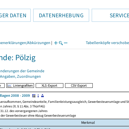
GER DATEN
DATENERHEBUNG
SERVIC
henerklärungen/Abkürzungen
|
Tabellenköpfe verschob
de: Pölzig
änderungen der Gemeinde
 Angaben, Zuordnungen
lagen 2008 - 2009
ueraufkommen, Gemeindeanteile, Familienleistungsausgleich, Gewerbesteuerumlage und Steue
 Jahres (lt. § 11 Abs. 3 ThürFAG)
31.12. des vorvergangenen Jahres
l der Gewerbesteuer ohne Abzug Gewerbesteuerumlage
Merkmal