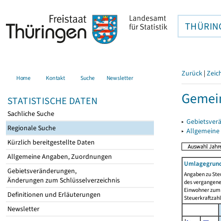
THÜRIN
Zurück
|
Zeic
Home
Kontakt
Suche
Newsletter
Gemein
STATISTISCHE DATEN
Sachliche Suche
▸
Gebietsver
Regionale Suche
▸
Allgemeine
Kürzlich bereitgestellte Daten
Allgemeine Angaben, Zuordnungen
Umlagegrund
Gebietsveränderungen,
Angaben zu Ste
Änderungen zum Schlüsselverzeichnis
des vergangenen
Einwohner zum 
Definitionen und Erläuterungen
Steuerkraftzah
Newsletter