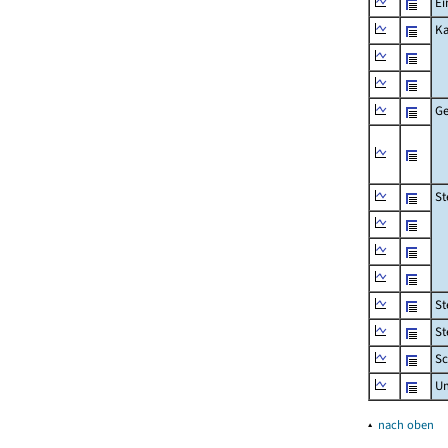
Ei
Ka
Ge
St
St
St
Sc
U
▴
nach oben