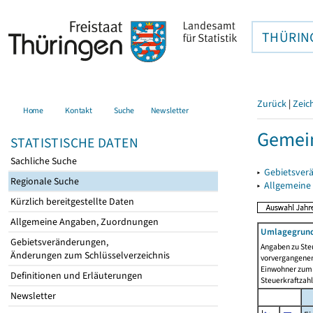
THÜRIN
Zurück
|
Zeic
Home
Kontakt
Suche
Newsletter
Gemein
STATISTISCHE DATEN
Sachliche Suche
▸
Gebietsver
Regionale Suche
▸
Allgemeine
Kürzlich bereitgestellte Daten
Allgemeine Angaben, Zuordnungen
Umlagegrund
Gebietsveränderungen,
Angaben zu Ste
Änderungen zum Schlüsselverzeichnis
vorvergangenen 
Einwohner zum 
Definitionen und Erläuterungen
Steuerkraftzah
Newsletter