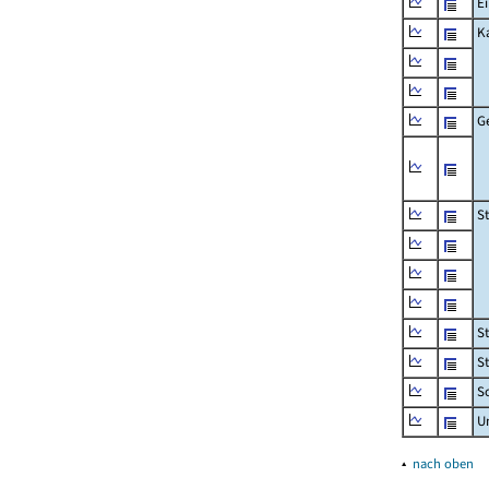
Ei
K
G
S
S
S
Sc
U
▴
nach oben