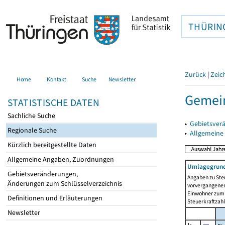
THÜRIN
Zurück
|
Zeic
Home
Kontakt
Suche
Newsletter
Gemein
STATISTISCHE DATEN
Sachliche Suche
▸
Gebietsver
Regionale Suche
▸
Allgemeine
Kürzlich bereitgestellte Daten
Allgemeine Angaben, Zuordnungen
Umlagegrund
Gebietsveränderungen,
Angaben zu Ste
Änderungen zum Schlüsselverzeichnis
vorvergangenen 
Einwohner zum 
Definitionen und Erläuterungen
Steuerkraftzah
Newsletter