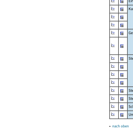
Ei
Ka
Ge
St
St
St
Sc
Um
▴
nach oben