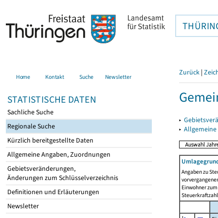
THÜRIN
Zurück
|
Zeic
Home
Kontakt
Suche
Newsletter
Gemei
STATISTISCHE DATEN
Sachliche Suche
▸
Gebietsver
Regionale Suche
▸
Allgemeine
Kürzlich bereitgestellte Daten
Allgemeine Angaben, Zuordnungen
Umlagegrund
Gebietsveränderungen,
Angaben zu Ste
Änderungen zum Schlüsselverzeichnis
vorvergangenen 
Einwohner zum 
Definitionen und Erläuterungen
Steuerkraftzah
Newsletter