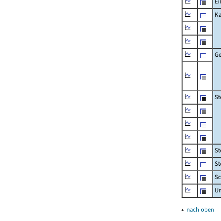
Ei
Ka
Ge
St
St
St
Sc
U
▴
nach oben