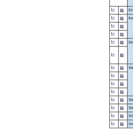
Ei
Ka
Ge
St
St
St
Sc
Um