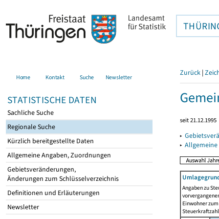
THÜRIN
Zurück
|
Zeic
Home
Kontakt
Suche
Newsletter
Gemein
STATISTISCHE DATEN
Sachliche Suche
seit 21.12.1995
Regionale Suche
▸
Gebietsver
Kürzlich bereitgestellte Daten
▸
Allgemeine
Allgemeine Angaben, Zuordnungen
Gebietsveränderungen,
Umlagegrund
Änderungen zum Schlüsselverzeichnis
Angaben zu Ste
Definitionen und Erläuterungen
vorvergangenen 
Einwohner zum 
Newsletter
Steuerkraftzah