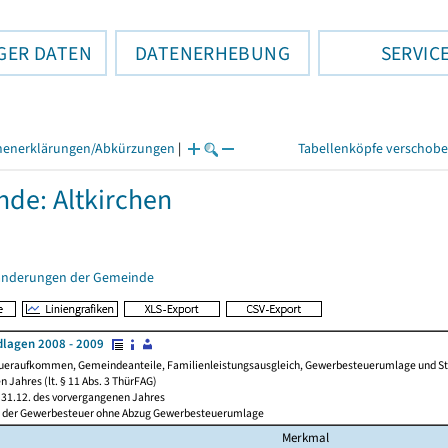
GER DATEN
DATENERHEBUNG
SERVIC
henerklärungen/Abkürzungen
|
Tabellenköpfe verschob
de: Altkirchen
änderungen der Gemeinde
lagen 2008 - 2009
ueraufkommen, Gemeindeanteile, Familienleistungsausgleich, Gewerbesteuerumlage und Steue
 Jahres (lt. § 11 Abs. 3 ThürFAG)
31.12. des vorvergangenen Jahres
l der Gewerbesteuer ohne Abzug Gewerbesteuerumlage
Merkmal