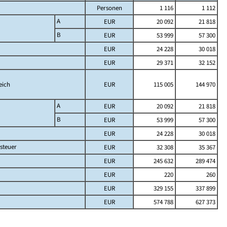
Personen
1 116
1 112
A
EUR
20 092
21 818
B
EUR
53 999
57 300
EUR
24 228
30 018
EUR
29 371
32 152
eich
EUR
115 005
144 970
A
EUR
20 092
21 818
B
EUR
53 999
57 300
EUR
24 228
30 018
steuer
EUR
32 308
35 367
EUR
245 632
289 474
EUR
220
260
EUR
329 155
337 899
EUR
574 788
627 373