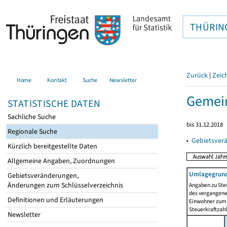
THÜRIN
Zurück
|
Zeic
Home
Kontakt
Suche
Newsletter
Gemein
STATISTISCHE DATEN
Sachliche Suche
bis 31.12.2018
Regionale Suche
▸
Gebietsver
Kürzlich bereitgestellte Daten
Allgemeine Angaben, Zuordnungen
Umlagegrund
Gebietsveränderungen,
Änderungen zum Schlüsselverzeichnis
Angaben zu Ste
des vergangenen
Definitionen und Erläuterungen
Einwohner zum 
Steuerkraftzah
Newsletter