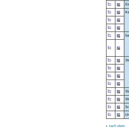
Ei
Ka
Ge
St
St
St
Sc
U
▴
nach oben