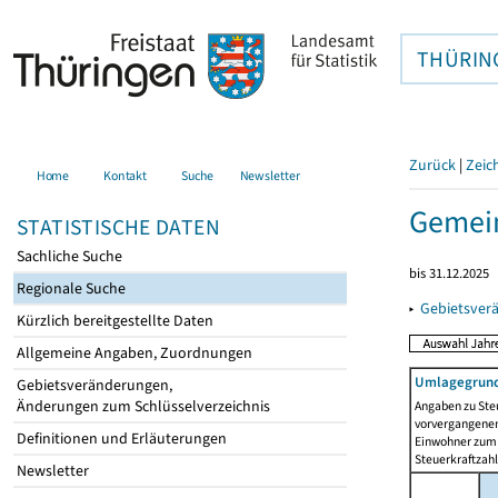
THÜRIN
Zurück
|
Zeic
Home
Kontakt
Suche
Newsletter
Gemein
STATISTISCHE DATEN
Sachliche Suche
bis 31.12.2025
Regionale Suche
▸
Gebietsver
Kürzlich bereitgestellte Daten
Allgemeine Angaben, Zuordnungen
Umlagegrund
Gebietsveränderungen,
Änderungen zum Schlüsselverzeichnis
Angaben zu Ste
vorvergangenen 
Definitionen und Erläuterungen
Einwohner zum 
Steuerkraftzah
Newsletter