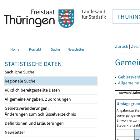
THÜRIN
Zurück
|
Zeic
Home
Kontakt
Suche
Newsletter
Gemei
STATISTISCHE DATEN
Sachliche Suche
▸
Gebietsver
Regionale Suche
▸
Allgemeine
Kürzlich bereitgestellte Daten
Allgemeine Angaben, Zuordnungen
Umlagegrund
Gebietsveränderungen,
Angaben zu Ste
Änderungen zum Schlüsselverzeichnis
vorvergangenen 
Einwohner zum 
Definitionen und Erläuterungen
Steuerkraftzah
Newsletter