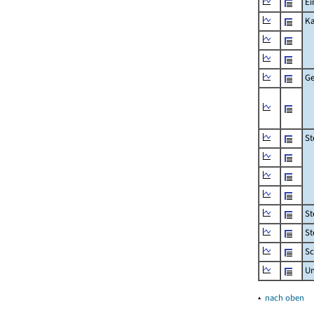
Ei
Ka
Ge
St
St
St
Sc
U
▴
nach oben