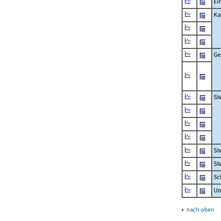
Ei
Ka
Ge
St
St
St
Sc
Um
▴
nach oben