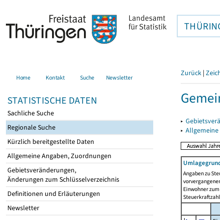
THÜRIN
Zurück
|
Zeic
Home
Kontakt
Suche
Newsletter
Gemein
STATISTISCHE DATEN
Sachliche Suche
▸
Gebietsver
Regionale Suche
▸
Allgemeine
Kürzlich bereitgestellte Daten
Allgemeine Angaben, Zuordnungen
Umlagegrund
Gebietsveränderungen,
Angaben zu Ste
Änderungen zum Schlüsselverzeichnis
vorvergangenen 
Einwohner zum 
Definitionen und Erläuterungen
Steuerkraftzah
Newsletter