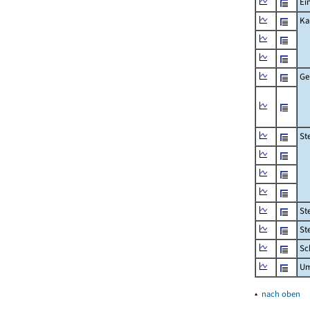
Ei
Ka
Ge
St
St
St
Sc
Um
▴
nach oben