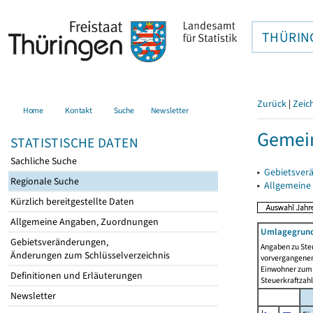
THÜRIN
Zurück
|
Zeic
Home
Kontakt
Suche
Newsletter
Gemein
STATISTISCHE DATEN
Sachliche Suche
▸
Gebietsver
Regionale Suche
▸
Allgemeine
Kürzlich bereitgestellte Daten
Allgemeine Angaben, Zuordnungen
Umlagegrund
Gebietsveränderungen,
Angaben zu Ste
Änderungen zum Schlüsselverzeichnis
vorvergangenen 
Einwohner zum 
Definitionen und Erläuterungen
Steuerkraftzah
Newsletter