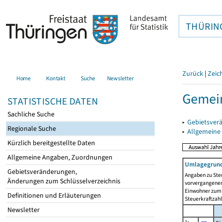
THÜRIN
Zurück
|
Zeic
Home
Kontakt
Suche
Newsletter
Gemei
STATISTISCHE DATEN
Sachliche Suche
▸
Gebietsver
Regionale Suche
▸
Allgemeine
Kürzlich bereitgestellte Daten
Allgemeine Angaben, Zuordnungen
Umlagegrund
Gebietsveränderungen,
Angaben zu Ste
Änderungen zum Schlüsselverzeichnis
vorvergangenen 
Einwohner zum 
Definitionen und Erläuterungen
Steuerkraftzah
Newsletter