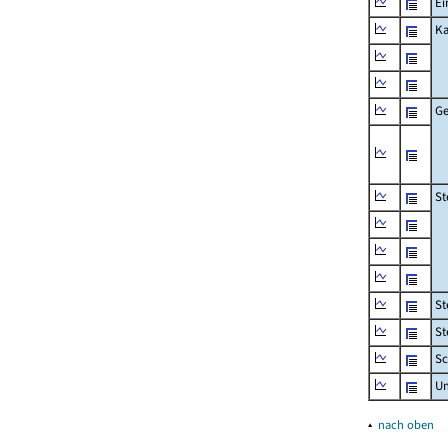
Ei
Ka
Ge
St
St
St
Sc
U
▴
nach oben