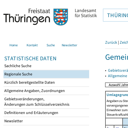
THÜRIN
Zurück
|
Zeic
Home
Kontakt
Suche
Newsletter
Gemein
STATISTISCHE DATEN
Sachliche Suche
▸
Gebietsver
Regionale Suche
▸
Allgemeine
Kürzlich bereitgestellte Daten
Allgemeine Angaben, Zuordnungen
Umlagegrund
Gebietsveränderungen,
Angaben zu Ste
Änderungen zum Schlüsselverzeichnis
vorvergangenen 
Einwohner zum 
Definitionen und Erläuterungen
Steuerkraftzah
Newsletter