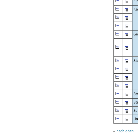
Ei
Ka
Ge
St
St
St
Sc
Um
▴
nach oben