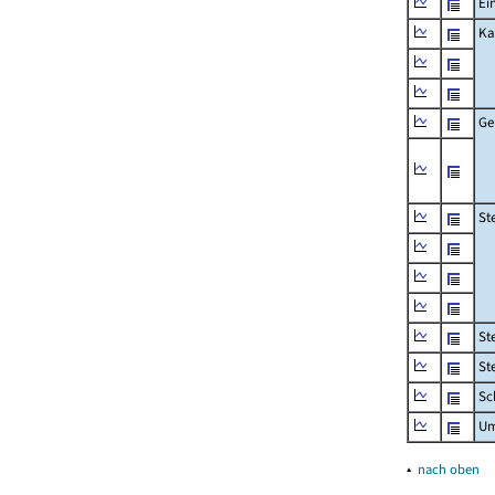
Ei
Ka
Ge
St
St
St
Sc
Um
▴
nach oben