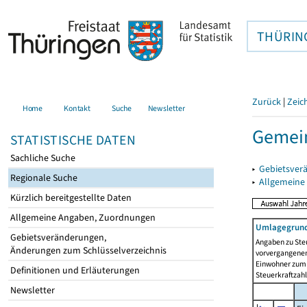
THÜRIN
Zurück
|
Zeic
Home
Kontakt
Suche
Newsletter
Gemein
STATISTISCHE DATEN
Sachliche Suche
▸
Gebietsver
Regionale Suche
▸
Allgemeine
Kürzlich bereitgestellte Daten
Allgemeine Angaben, Zuordnungen
Umlagegrund
Gebietsveränderungen,
Angaben zu Ste
Änderungen zum Schlüsselverzeichnis
vorvergangenen 
Einwohner zum 
Definitionen und Erläuterungen
Steuerkraftzah
Newsletter