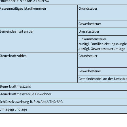
Einwohner lt. § 32 Abs.2 ThürFAG
Kassenmäßiges Istaufkommen
Grundsteuer
Gewerbesteuer
Gemeindeanteil an der
Umsatzsteuer
Einkommensteuer
zuzügl. Familienleistungsausgle
abzügl. Gewerbesteuerumlage
Steuerkraftzahlen
Grundsteuer
Gewerbesteuer
Gemeindeanteil an der Umsatzs
Steuerkraftmesszahl
Steuerkraftmesszahl je Einwohner
Schlüsselzuweisung lt. § 28 Abs.3 ThürFAG
Umlagegrundlage