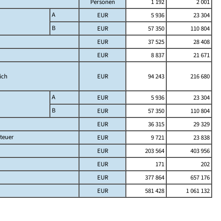
Personen
1 192
2 001
A
EUR
5 936
23 304
B
EUR
57 350
110 804
EUR
37 525
28 408
EUR
8 837
21 671
ich
EUR
94 243
216 680
A
EUR
5 936
23 304
B
EUR
57 350
110 804
EUR
36 315
29 329
teuer
EUR
9 721
23 838
EUR
203 564
403 956
EUR
171
202
EUR
377 864
657 176
EUR
581 428
1 061 132