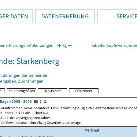
GER DATEN
DATENERHEBUNG
SERVIC
henerklärungen/Abkürzungen
|
Tabellenköpfe verschob
de: Starkenberg
änderungen der Gemeinde
 Angaben, Zuordnungen
lagen 2008 - 2009
ueraufkommen, Gemeindeanteile, Familienleistungsausgleich, Gewerbesteuerumlage und Steue
 Jahres (lt. § 11 Abs. 3 ThürFAG)
31.12. des vorvergangenen Jahres
l der Gewerbesteuer ohne Abzug Gewerbesteuerumlage
Merkmal