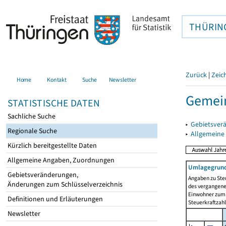
THÜRIN
Zurück
|
Zeic
Home
Kontakt
Suche
Newsletter
Gemein
STATISTISCHE DATEN
Sachliche Suche
▸
Gebietsver
Regionale Suche
▸
Allgemeine
Kürzlich bereitgestellte Daten
Allgemeine Angaben, Zuordnungen
Umlagegrund
Gebietsveränderungen,
Angaben zu Ste
Änderungen zum Schlüsselverzeichnis
des vergangenen
Einwohner zum 
Definitionen und Erläuterungen
Steuerkraftzah
Newsletter