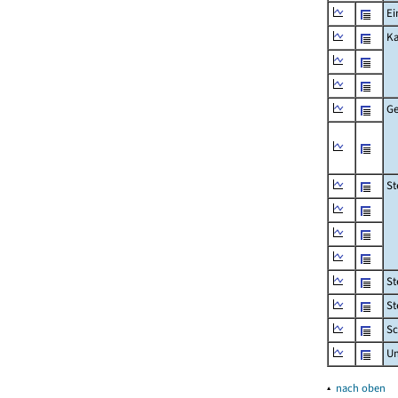
Ei
Ka
Ge
St
St
St
Sc
U
▴
nach oben