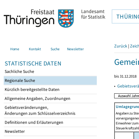
THÜRIN
Zurück
|
Zeic
Home
Kontakt
Suche
Newsletter
Gemein
STATISTISCHE DATEN
Sachliche Suche
bis 31.12.2018
Regionale Suche
▸
Gebietsver
Kürzlich bereitgestellte Daten
Allgemeine Angaben, Zuordnungen
Umlagegrund
Gebietsveränderungen,
Änderungen zum Schlüsselverzeichnis
Angaben zu Ste
vorvergangenen 
Definitionen und Erläuterungen
Einwohner zum 
Steuerkraftzah
Newsletter