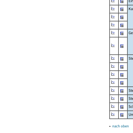
Ei
Ka
Ge
St
St
St
Sc
Um
▴
nach oben