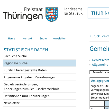
THÜRIN
Zurück
|
Zeic
Home
Kontakt
Suche
Newsletter
Gemein
STATISTISCHE DATEN
Sachliche Suche
▸
Gebietsver
Regionale Suche
▸
Allgemeine
Kürzlich bereitgestellte Daten
Allgemeine Angaben, Zuordnungen
Umlagegrund
Gebietsveränderungen,
Angaben zu Ste
Änderungen zum Schlüsselverzeichnis
vorvergangenen 
Einwohner zum 
Definitionen und Erläuterungen
Steuerkraftzah
Newsletter