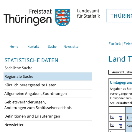
THÜRIN
Zurück
|
Zeic
Home
Kontakt
Suche
Newsletter
Land T
STATISTISCHE DATEN
Sachliche Suche
Regionale Suche
Umlagegrund
Kürzlich bereitgestellte Daten
Angaben zu Ste
Allgemeine Angaben, Zuordnungen
vorvergangenen 
Einwohner zum 
Gebietsveränderungen,
Steuerkraftzah
Änderungen zum Schlüsselverzeichnis
Definitionen und Erläuterungen
Ein
Newsletter
Ka