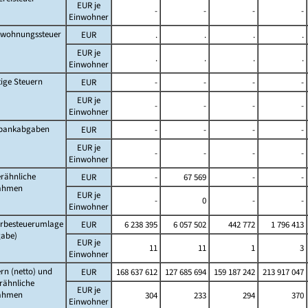
EUR je
-
-
-
-
Einwohner
twohnungssteuer
EUR
.
.
.
.
EUR je
.
.
.
.
Einwohner
ige Steuern
EUR
-
-
-
-
EUR je
-
-
-
-
Einwohner
lbankabgaben
EUR
-
-
-
-
EUR je
-
-
-
-
Einwohner
rähnliche
EUR
-
67 569
-
-
ahmen
EUR je
-
0
-
-
Einwohner
rbesteuerumlage
EUR
6 238 395
6 057 502
442 772
1 796 413
gabe)
EUR je
11
11
1
3
Einwohner
rn (netto) und
EUR
168 637 612
127 685 694
159 187 242
213 917 047
rähnliche
EUR je
ahmen
304
233
294
370
Einwohner