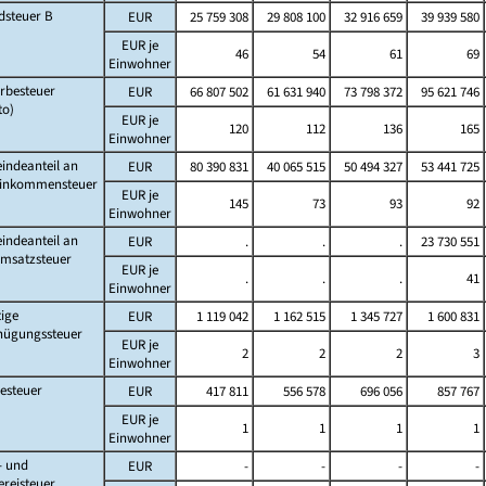
dsteuer B
EUR
25 759 308
29 808 100
32 916 659
39 939 580
EUR je
46
54
61
69
Einwohner
rbesteuer
EUR
66 807 502
61 631 940
73 798 372
95 621 746
to)
EUR je
120
112
136
165
Einwohner
indeanteil an
EUR
80 390 831
40 065 515
50 494 327
53 441 725
Einkommensteuer
EUR je
145
73
93
92
Einwohner
indeanteil an
EUR
.
.
.
23 730 551
Umsatzsteuer
EUR je
.
.
.
41
Einwohner
ige
EUR
1 119 042
1 162 515
1 345 727
1 600 831
nügungssteuer
EUR je
2
2
2
3
Einwohner
esteuer
EUR
417 811
556 578
696 056
857 767
EUR je
1
1
1
1
Einwohner
- und
EUR
-
-
-
-
ereisteuer