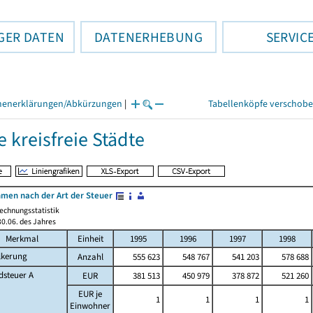
GER DATEN
DATENERHEBUNG
SERVIC
henerklärungen/Abkürzungen
|
Tabellenköpfe verschob
kreisfreie Städte
men nach der Art der Steuer
echnungsstatistik
0.06. des Jahres
Merkmal
Einheit
1995
1996
1997
1998
lkerung
Anzahl
555 623
548 767
541 203
578 688
dsteuer A
EUR
381 513
450 979
378 872
521 260
EUR je
1
1
1
1
Einwohner