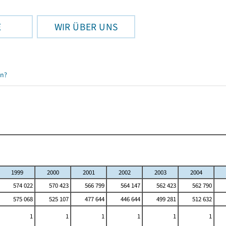
E
WIR ÜBER UNS
en?
1999
2000
2001
2002
2003
2004
574 022
570 423
566 799
564 147
562 423
562 790
575 068
525 107
477 644
446 644
499 281
512 632
1
1
1
1
1
1