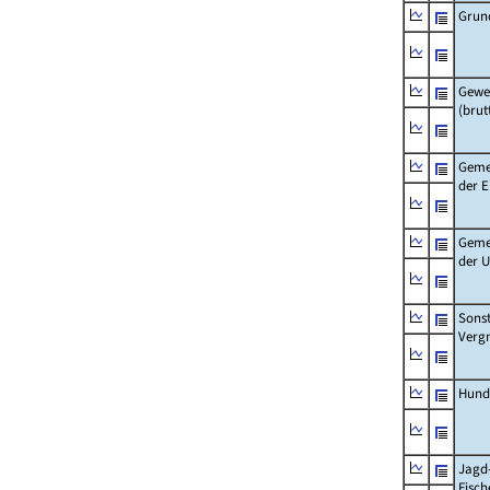
Grun
Gewe
(brut
Geme
der 
Geme
der 
Sonst
Verg
Hund
Jagd
Fisch