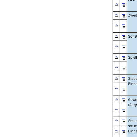
Zwei
Sonst
Spie
Steue
Einn
Gewe
(Aus
Steue
steue
Einn