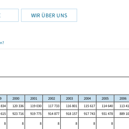
E
WIR ÜBER UNS
en?
9
2000
2001
2002
2003
2004
2005
2006
 834
120 336
119 030
117 733
116 801
115 617
114 640
113 41
 615
923 716
919 775
914 877
918 157
917 743
931 478
889 10
8
8
8
8
8
8
8