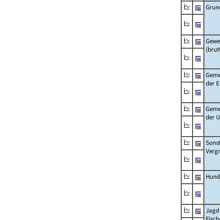
Grun
Gewe
(brut
Geme
der 
Geme
der 
Sonst
Verg
Hund
Jagd
Fisch