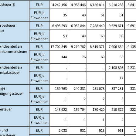
dsteuer B
EUR
4 242 156
4 938 446
6 156 814
6 218 238
5 841
EUR je
35
40
51
51
Einwohner
rbesteuer
EUR
6 495 293
6 032 844
7 288 440
9 629 671
9 691
to)
EUR je
53
49
60
80
Einwohner
indeanteil an
EUR
17 702 845
9 279 782
8 319 371
7 906 664
9 135
Einkommensteuer
EUR je
144
76
69
65
Einwohner
indeanteil an
EUR
.
.
.
2 108 893
2 231
Umsatzsteuer
EUR je
.
.
.
17
Einwohner
ige
EUR
159 763
240 831
251 078
337 281
331
nügungssteuer
EUR je
1
2
2
3
Einwohner
esteuer
EUR
143 922
159 704
170 420
210 622
222
EUR je
1
1
1
2
Einwohner
- und
EUR
2 033
931
913
951
1
ereisteuer