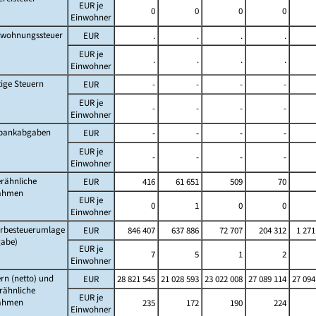
EUR je
0
0
0
0
Einwohner
twohnungssteuer
EUR
.
.
.
.
EUR je
.
.
.
.
Einwohner
ige Steuern
EUR
-
-
-
-
EUR je
-
-
-
-
Einwohner
lbankabgaben
EUR
-
-
-
-
EUR je
-
-
-
-
Einwohner
rähnliche
EUR
416
61 651
509
70
ahmen
EUR je
0
1
0
0
Einwohner
rbesteuerumlage
EUR
846 407
637 886
72 707
204 312
1 271
gabe)
EUR je
7
5
1
2
Einwohner
rn (netto) und
EUR
28 821 545
21 028 593
23 022 008
27 089 114
27 094
rähnliche
EUR je
ahmen
235
172
190
224
Einwohner