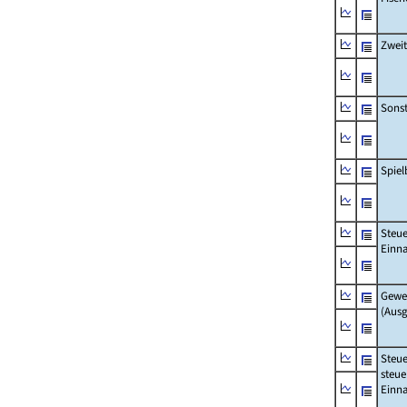
Zwei
Sonst
Spie
Steue
Einn
Gewe
(Aus
Steue
steue
Einn