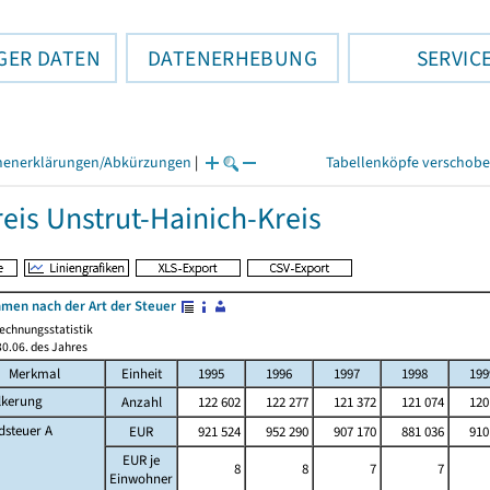
GER DATEN
DATENERHEBUNG
SERVIC
henerklärungen/Abkürzungen
|
Tabellenköpfe verschob
eis Unstrut-Hainich-Kreis
men nach der Art der Steuer
echnungsstatistik
0.06. des Jahres
Merkmal
Einheit
1995
1996
1997
1998
199
lkerung
Anzahl
122 602
122 277
121 372
121 074
120
dsteuer A
EUR
921 524
952 290
907 170
881 036
910
EUR je
8
8
7
7
Einwohner