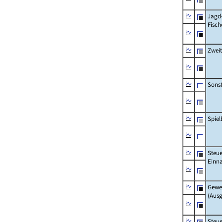
Jagd
Fisch
Zwei
Sonst
Spie
Steue
Einn
Gewe
(Aus
Steue