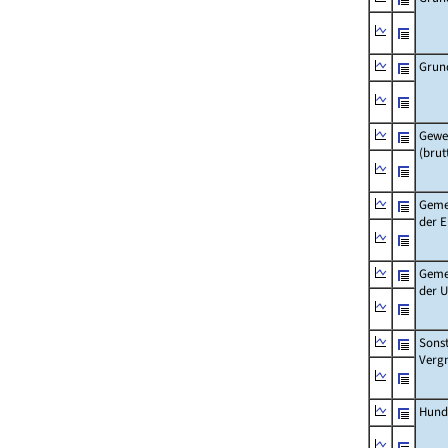
Grun
Gewe
(brut
Geme
der 
Geme
der 
Sonst
Verg
Hund