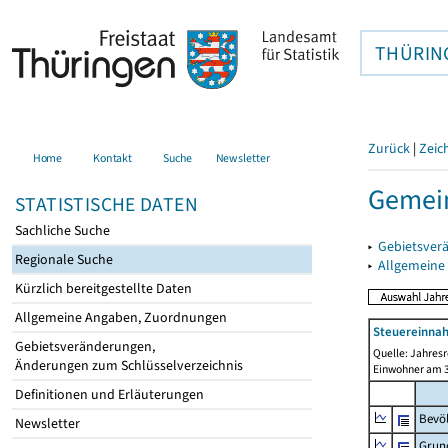
THÜRIN
Zurück
|
Zeic
Home
Kontakt
Suche
Newsletter
Gemein
STATISTISCHE DATEN
Sachliche Suche
▸
Gebietsver
Regionale Suche
▸
Allgemeine
Kürzlich bereitgestellte Daten
Allgemeine Angaben, Zuordnungen
Steuereinnah
Gebietsveränderungen,
Quelle: Jahresr
Änderungen zum Schlüsselverzeichnis
Einwohner am 3
Definitionen und Erläuterungen
Bevö
Newsletter
Grun