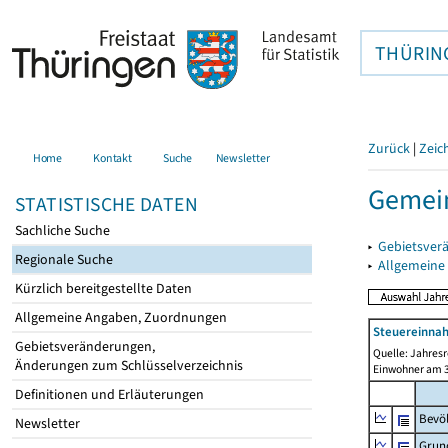
THÜRIN
Zurück
|
Zeic
Home
Kontakt
Suche
Newsletter
Gemei
STATISTISCHE DATEN
Sachliche Suche
▸
Gebietsver
Regionale Suche
▸
Allgemeine
Kürzlich bereitgestellte Daten
Allgemeine Angaben, Zuordnungen
Steuereinnah
Gebietsveränderungen,
Quelle: Jahresr
Änderungen zum Schlüsselverzeichnis
Einwohner am 3
Definitionen und Erläuterungen
Bevö
Newsletter
Grun