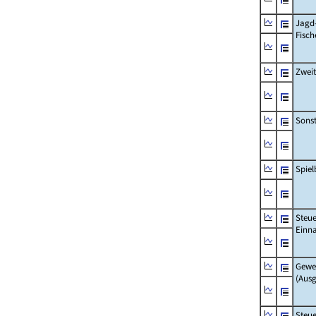
Jagd
Fisch
Zwei
Sonst
Spie
Steue
Einn
Gewe
(Aus
Steue