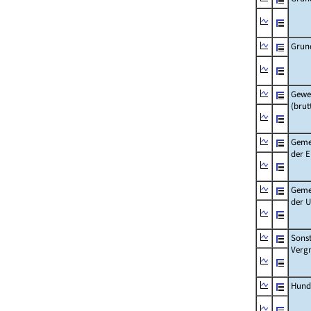
Grun
Gewe
(brut
Geme
der 
Geme
der 
Sonst
Verg
Hund