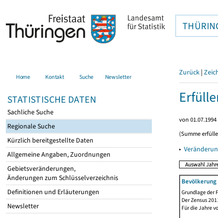
THÜRIN
Zurück
|
Zeic
Home
Kontakt
Suche
Newsletter
Erfüll
STATISTISCHE DATEN
Sachliche Suche
von 01.07.1994 
Regionale Suche
(Summe erfüll
Kürzlich bereitgestellte Daten
▸
Veränderun
Allgemeine Angaben, Zuordnungen
Gebietsveränderungen,
Änderungen zum Schlüsselverzeichnis
Bevölkerung 
Definitionen und Erläuterungen
Grundlage der F
Der Zensus 2011
Newsletter
Für die Jahre v