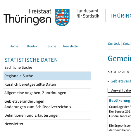
THÜRIN
Zurück
|
Zeic
Home
Kontakt
Suche
Newsletter
Gemein
STATISTISCHE DATEN
Sachliche Suche
bis 31.12.2018
Regionale Suche
▸
Gebietsver
Kürzlich bereitgestellte Daten
Allgemeine Angaben, Zuordnungen
Bevölkerung 
Gebietsveränderungen,
Änderungen zum Schlüsselverzeichnis
Grundlage der F
Der Zensus 2011
Definitionen und Erläuterungen
Für die Jahre v
Newsletter
Die Ergebnisse 
der Bevölkerung