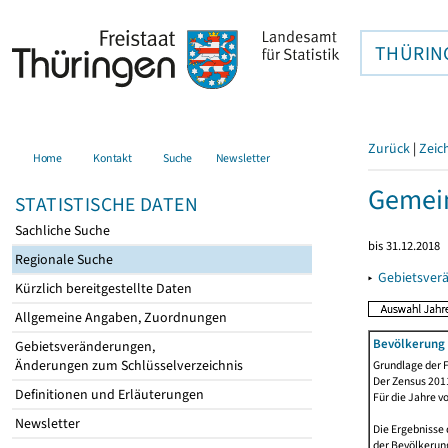
THÜRIN
Zurück
|
Zeic
Home
Kontakt
Suche
Newsletter
Gemei
STATISTISCHE DATEN
Sachliche Suche
bis 31.12.2018
Regionale Suche
▸
Gebietsver
Kürzlich bereitgestellte Daten
Allgemeine Angaben, Zuordnungen
Bevölkerung 
Gebietsveränderungen,
Änderungen zum Schlüsselverzeichnis
Grundlage der F
Der Zensus 2011
Definitionen und Erläuterungen
Für die Jahre v
Newsletter
Die Ergebnisse 
der Bevölkerung