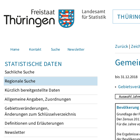
THÜRIN
Zurück
|
Zeic
Home
Kontakt
Suche
Newsletter
Gemei
STATISTISCHE DATEN
Sachliche Suche
bis 31.12.2018
Regionale Suche
▸
Gebietsver
Kürzlich bereitgestellte Daten
Allgemeine Angaben, Zuordnungen
Bevölkerung 
Gebietsveränderungen,
Änderungen zum Schlüsselverzeichnis
Grundlage der F
Der Zensus 2011
Definitionen und Erläuterungen
Für die Jahre v
Newsletter
Die Ergebnisse 
der Bevölkerung