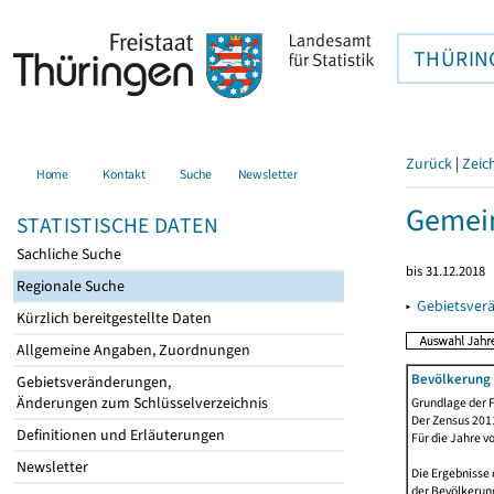
THÜRIN
Zurück
|
Zeic
Home
Kontakt
Suche
Newsletter
Gemei
STATISTISCHE DATEN
Sachliche Suche
bis 31.12.2018
Regionale Suche
▸
Gebietsver
Kürzlich bereitgestellte Daten
Allgemeine Angaben, Zuordnungen
Bevölkerung 
Gebietsveränderungen,
Änderungen zum Schlüsselverzeichnis
Grundlage der F
Der Zensus 2011
Definitionen und Erläuterungen
Für die Jahre v
Newsletter
Die Ergebnisse 
der Bevölkerung