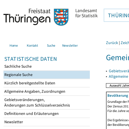
THÜRIN
Zurück
|
Zeic
Home
Kontakt
Suche
Newsletter
Gemein
STATISTISCHE DATEN
Sachliche Suche
▸
Gebietsver
Regionale Suche
▸
Allgemeine
Kürzlich bereitgestellte Daten
Allgemeine Angaben, Zuordnungen
Bevölkerung 
Gebietsveränderungen,
Grundlage der F
Änderungen zum Schlüsselverzeichnis
Der Zensus 2011
Für die Jahre v
Definitionen und Erläuterungen
Die Ergebnisse 
Newsletter
der Bevölkerung