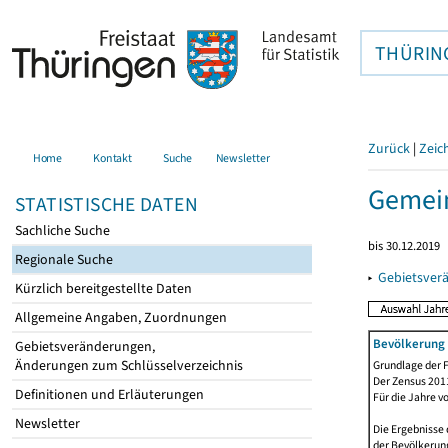
THÜRIN
Zurück
|
Zeic
Home
Kontakt
Suche
Newsletter
Gemei
STATISTISCHE DATEN
Sachliche Suche
bis 30.12.2019
Regionale Suche
▸
Gebietsver
Kürzlich bereitgestellte Daten
Allgemeine Angaben, Zuordnungen
Bevölkerung 
Gebietsveränderungen,
Änderungen zum Schlüsselverzeichnis
Grundlage der F
Der Zensus 2011
Definitionen und Erläuterungen
Für die Jahre v
Newsletter
Die Ergebnisse 
der Bevölkerung