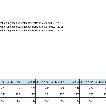
völkerung nach Geschlecht veröffentlicht am 08.07.2015
völkerung nach Geschlecht veröffentlicht am 08.07.2015
völkerung nach Geschlecht veröffentlicht am 08.07.2015
.1998
31.12.1999
31.12.2000
31.12.2001
31.12.2002
31.12.2003
31.12.2004
31.12.20
228
236
239
234
229
238
227
2
230
229
227
224
227
227
228
2
458
465
466
458
456
465
455
4