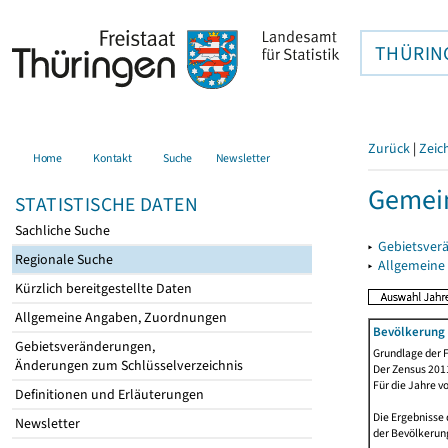
THÜRIN
Zurück
|
Zeic
Home
Kontakt
Suche
Newsletter
Gemein
STATISTISCHE DATEN
Sachliche Suche
▸
Gebietsver
Regionale Suche
▸
Allgemeine
Kürzlich bereitgestellte Daten
Allgemeine Angaben, Zuordnungen
Bevölkerung 
Gebietsveränderungen,
Grundlage der F
Änderungen zum Schlüsselverzeichnis
Der Zensus 2011
Für die Jahre v
Definitionen und Erläuterungen
Die Ergebnisse 
Newsletter
der Bevölkerung