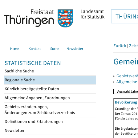
THÜRIN
Zurück
|
Zeic
Home
Kontakt
Suche
Newsletter
Gemein
STATISTISCHE DATEN
Sachliche Suche
▸
Gebietsver
Regionale Suche
▸
Allgemeine
Kürzlich bereitgestellte Daten
Allgemeine Angaben, Zuordnungen
Bevölkerung 
Gebietsveränderungen,
Grundlage der F
Änderungen zum Schlüsselverzeichnis
Der Zensus 2011
Für die Jahre v
Definitionen und Erläuterungen
Die Ergebnisse 
Newsletter
der Bevölkerung