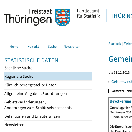
THÜRIN
Zurück
|
Zeic
Home
Kontakt
Suche
Newsletter
Gemei
STATISTISCHE DATEN
Sachliche Suche
bis 31.12.2018
Regionale Suche
▸
Gebietsver
Kürzlich bereitgestellte Daten
Allgemeine Angaben, Zuordnungen
Bevölkerung 
Gebietsveränderungen,
Änderungen zum Schlüsselverzeichnis
Grundlage der F
Der Zensus 2011
Definitionen und Erläuterungen
Für die Jahre v
Newsletter
Die Ergebnisse 
der Bevölkerung