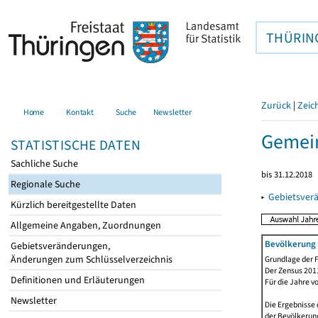
THÜRIN
Zurück
|
Zeic
Home
Kontakt
Suche
Newsletter
Gemei
STATISTISCHE DATEN
Sachliche Suche
bis 31.12.2018
Regionale Suche
▸
Gebietsver
Kürzlich bereitgestellte Daten
Allgemeine Angaben, Zuordnungen
Bevölkerung 
Gebietsveränderungen,
Änderungen zum Schlüsselverzeichnis
Grundlage der F
Der Zensus 2011
Definitionen und Erläuterungen
Für die Jahre v
Newsletter
Die Ergebnisse 
der Bevölkerung