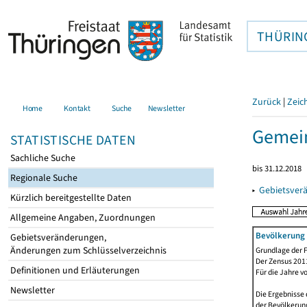
THÜRIN
Zurück
|
Zeic
Home
Kontakt
Suche
Newsletter
Gemein
STATISTISCHE DATEN
Sachliche Suche
bis 31.12.2018
Regionale Suche
▸
Gebietsver
Kürzlich bereitgestellte Daten
Allgemeine Angaben, Zuordnungen
Bevölkerung 
Gebietsveränderungen,
Änderungen zum Schlüsselverzeichnis
Grundlage der F
Der Zensus 2011
Definitionen und Erläuterungen
Für die Jahre v
Newsletter
Die Ergebnisse 
der Bevölkerung