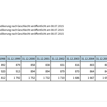
völkerung nach Geschlecht veröffentlicht am 08.07.2015
völkerung nach Geschlecht veröffentlicht am 08.07.2015
völkerung nach Geschlecht veröffentlicht am 08.07.2015
.1998
31.12.1999
31.12.2000
31.12.2001
31.12.2002
31.12.2003
31.12.2004
31.12.20
892
879
858
838
831
816
803
8
920
913
894
894
879
870
864
8
1 812
1 792
1 752
1 732
1 710
1 686
1 667
1 6