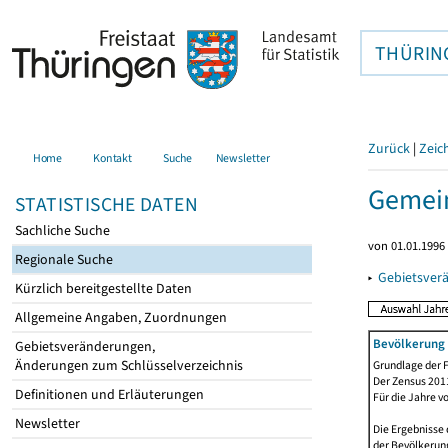
THÜRIN
Zurück
|
Zeic
Home
Kontakt
Suche
Newsletter
Gemein
STATISTISCHE DATEN
Sachliche Suche
von 01.01.1996 
Regionale Suche
▸
Gebietsver
Kürzlich bereitgestellte Daten
Allgemeine Angaben, Zuordnungen
Bevölkerung 
Gebietsveränderungen,
Änderungen zum Schlüsselverzeichnis
Grundlage der F
Der Zensus 2011
Definitionen und Erläuterungen
Für die Jahre v
Newsletter
Die Ergebnisse 
der Bevölkerung