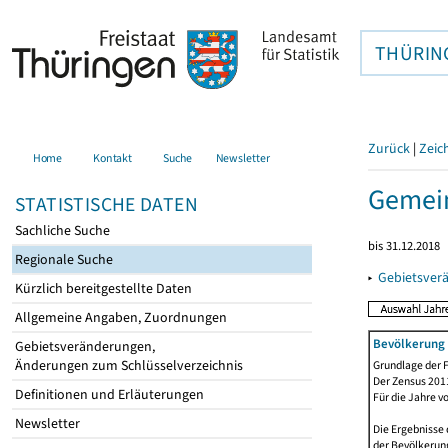
THÜRIN
Zurück
|
Zeic
Home
Kontakt
Suche
Newsletter
Gemein
STATISTISCHE DATEN
Sachliche Suche
bis 31.12.2018
Regionale Suche
▸
Gebietsver
Kürzlich bereitgestellte Daten
Allgemeine Angaben, Zuordnungen
Bevölkerung 
Gebietsveränderungen,
Änderungen zum Schlüsselverzeichnis
Grundlage der F
Der Zensus 2011
Definitionen und Erläuterungen
Für die Jahre v
Newsletter
Die Ergebnisse 
der Bevölkerung