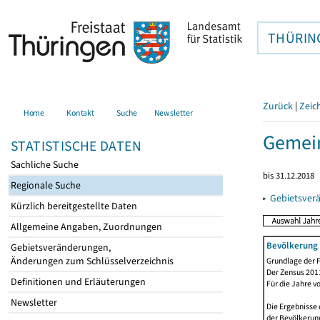
THÜRIN
Zurück
|
Zeic
Home
Kontakt
Suche
Newsletter
Gemein
STATISTISCHE DATEN
Sachliche Suche
bis 31.12.2018
Regionale Suche
▸
Gebietsver
Kürzlich bereitgestellte Daten
Allgemeine Angaben, Zuordnungen
Bevölkerung 
Gebietsveränderungen,
Änderungen zum Schlüsselverzeichnis
Grundlage der F
Der Zensus 2011
Definitionen und Erläuterungen
Für die Jahre v
Newsletter
Die Ergebnisse 
der Bevölkerung