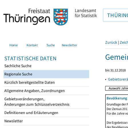
THÜRIN
Zurück
|
Zeic
Home
Kontakt
Suche
Newsletter
Gemein
STATISTISCHE DATEN
Sachliche Suche
bis 31.12.2018
Regionale Suche
▸
Gebietsver
Kürzlich bereitgestellte Daten
Allgemeine Angaben, Zuordnungen
Bevölkerung 
Gebietsveränderungen,
Änderungen zum Schlüsselverzeichnis
Grundlage der F
Der Zensus 2011
Definitionen und Erläuterungen
Für die Jahre v
Newsletter
Die Ergebnisse 
der Bevölkerung