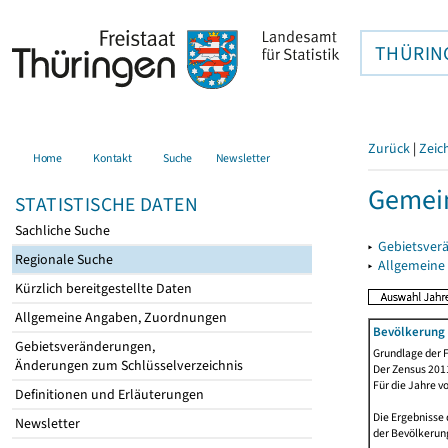
THÜRIN
Zurück
|
Zeic
Home
Kontakt
Suche
Newsletter
Gemei
STATISTISCHE DATEN
Sachliche Suche
▸
Gebietsver
Regionale Suche
▸
Allgemeine
Kürzlich bereitgestellte Daten
Allgemeine Angaben, Zuordnungen
Bevölkerung 
Gebietsveränderungen,
Grundlage der F
Änderungen zum Schlüsselverzeichnis
Der Zensus 2011
Für die Jahre v
Definitionen und Erläuterungen
Die Ergebnisse 
Newsletter
der Bevölkerung