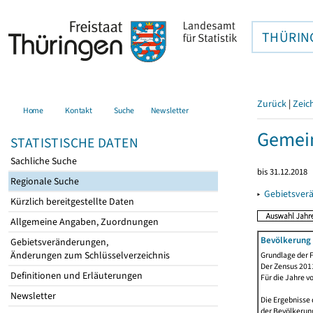
THÜRIN
Zurück
|
Zeic
Home
Kontakt
Suche
Newsletter
Gemei
STATISTISCHE DATEN
Sachliche Suche
bis 31.12.2018
Regionale Suche
▸
Gebietsver
Kürzlich bereitgestellte Daten
Allgemeine Angaben, Zuordnungen
Bevölkerung 
Gebietsveränderungen,
Änderungen zum Schlüsselverzeichnis
Grundlage der F
Der Zensus 2011
Definitionen und Erläuterungen
Für die Jahre v
Newsletter
Die Ergebnisse 
der Bevölkerung