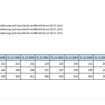
völkerung nach Geschlecht veröffentlicht am 08.07.2015
völkerung nach Geschlecht veröffentlicht am 08.07.2015
völkerung nach Geschlecht veröffentlicht am 08.07.2015
.1998
31.12.1999
31.12.2000
31.12.2001
31.12.2002
31.12.2003
31.12.2004
31.12.20
222
222
215
215
223
220
212
2
206
198
196
191
197
194
190
1
428
420
411
406
420
414
402
3