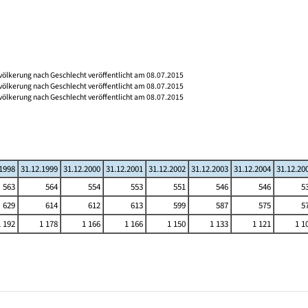
völkerung nach Geschlecht veröffentlicht am 08.07.2015
völkerung nach Geschlecht veröffentlicht am 08.07.2015
völkerung nach Geschlecht veröffentlicht am 08.07.2015
.1998
31.12.1999
31.12.2000
31.12.2001
31.12.2002
31.12.2003
31.12.2004
31.12.20
563
564
554
553
551
546
546
5
629
614
612
613
599
587
575
5
1 192
1 178
1 166
1 166
1 150
1 133
1 121
1 1