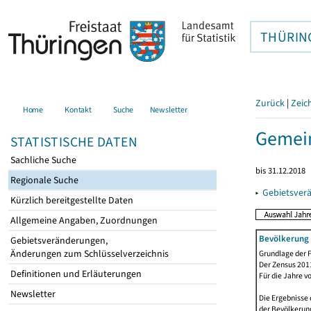
THÜRIN
Zurück
|
Zeic
Home
Kontakt
Suche
Newsletter
Gemein
STATISTISCHE DATEN
Sachliche Suche
bis 31.12.2018
Regionale Suche
▸
Gebietsver
Kürzlich bereitgestellte Daten
Allgemeine Angaben, Zuordnungen
Bevölkerung 
Gebietsveränderungen,
Änderungen zum Schlüsselverzeichnis
Grundlage der F
Der Zensus 2011
Definitionen und Erläuterungen
Für die Jahre v
Newsletter
Die Ergebnisse 
der Bevölkerung