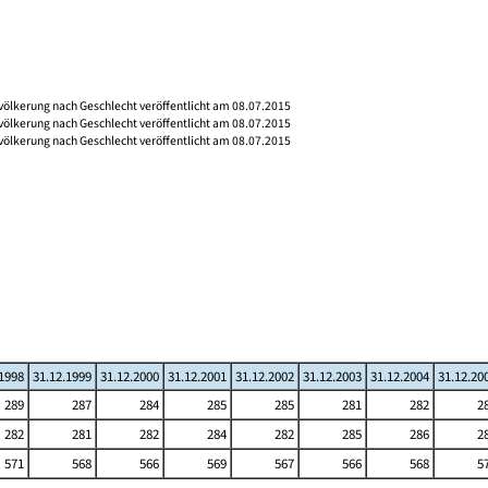
völkerung nach Geschlecht veröffentlicht am 08.07.2015
völkerung nach Geschlecht veröffentlicht am 08.07.2015
völkerung nach Geschlecht veröffentlicht am 08.07.2015
.1998
31.12.1999
31.12.2000
31.12.2001
31.12.2002
31.12.2003
31.12.2004
31.12.20
289
287
284
285
285
281
282
2
282
281
282
284
282
285
286
2
571
568
566
569
567
566
568
5