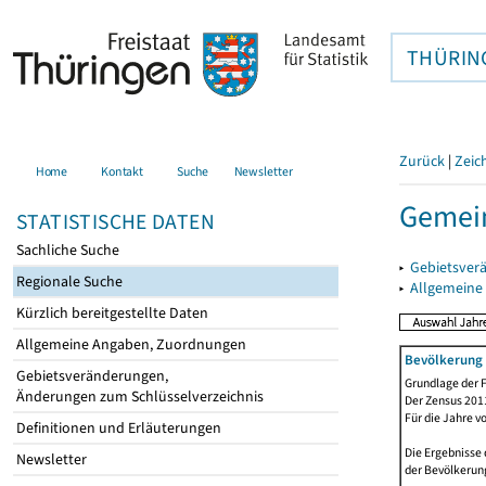
THÜRIN
Zurück
|
Zeic
Home
Kontakt
Suche
Newsletter
Gemei
STATISTISCHE DATEN
Sachliche Suche
▸
Gebietsver
Regionale Suche
▸
Allgemeine
Kürzlich bereitgestellte Daten
Allgemeine Angaben, Zuordnungen
Bevölkerung 
Gebietsveränderungen,
Grundlage der F
Änderungen zum Schlüsselverzeichnis
Der Zensus 2011
Für die Jahre v
Definitionen und Erläuterungen
Die Ergebnisse 
Newsletter
der Bevölkerung