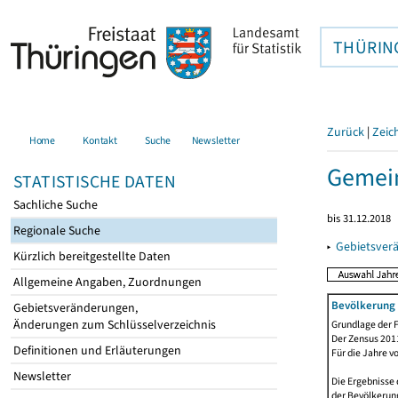
THÜRIN
Zurück
|
Zeic
Home
Kontakt
Suche
Newsletter
Gemein
STATISTISCHE DATEN
Sachliche Suche
bis 31.12.2018
Regionale Suche
▸
Gebietsver
Kürzlich bereitgestellte Daten
Allgemeine Angaben, Zuordnungen
Bevölkerung 
Gebietsveränderungen,
Änderungen zum Schlüsselverzeichnis
Grundlage der F
Der Zensus 2011
Definitionen und Erläuterungen
Für die Jahre v
Newsletter
Die Ergebnisse 
der Bevölkerung