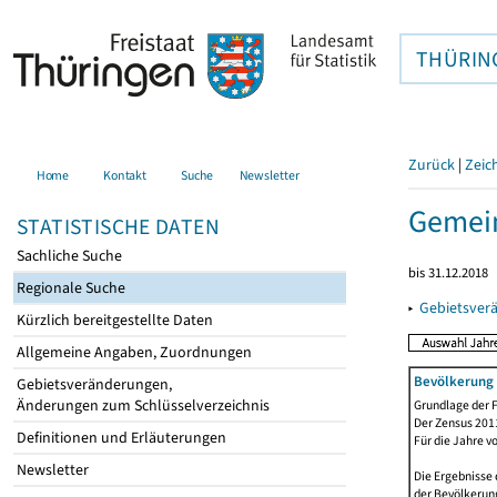
THÜRIN
Zurück
|
Zeic
Home
Kontakt
Suche
Newsletter
Gemei
STATISTISCHE DATEN
Sachliche Suche
bis 31.12.2018
Regionale Suche
▸
Gebietsver
Kürzlich bereitgestellte Daten
Allgemeine Angaben, Zuordnungen
Bevölkerung 
Gebietsveränderungen,
Änderungen zum Schlüsselverzeichnis
Grundlage der F
Der Zensus 2011
Definitionen und Erläuterungen
Für die Jahre v
Newsletter
Die Ergebnisse 
der Bevölkerung