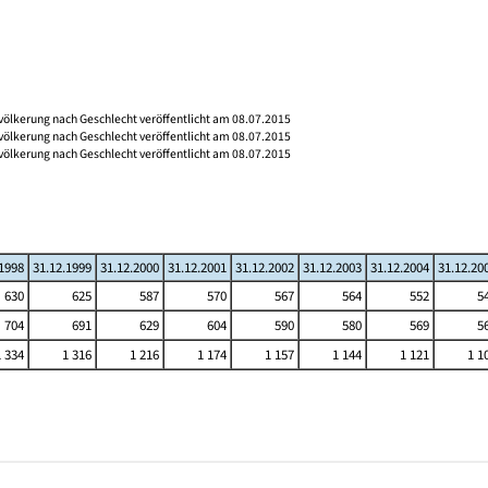
völkerung nach Geschlecht veröffentlicht am 08.07.2015
völkerung nach Geschlecht veröffentlicht am 08.07.2015
völkerung nach Geschlecht veröffentlicht am 08.07.2015
.1998
31.12.1999
31.12.2000
31.12.2001
31.12.2002
31.12.2003
31.12.2004
31.12.20
630
625
587
570
567
564
552
5
704
691
629
604
590
580
569
5
1 334
1 316
1 216
1 174
1 157
1 144
1 121
1 1