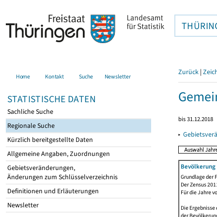
THÜRIN
Zurück
|
Zeic
Home
Kontakt
Suche
Newsletter
Gemein
STATISTISCHE DATEN
Sachliche Suche
bis 31.12.2018
Regionale Suche
▸
Gebietsver
Kürzlich bereitgestellte Daten
Allgemeine Angaben, Zuordnungen
Bevölkerung 
Gebietsveränderungen,
Änderungen zum Schlüsselverzeichnis
Grundlage der F
Der Zensus 2011
Definitionen und Erläuterungen
Für die Jahre v
Newsletter
Die Ergebnisse 
der Bevölkerung