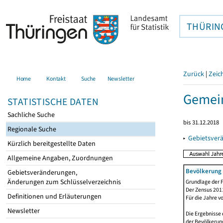
THÜRIN
Zurück
|
Zeic
Home
Kontakt
Suche
Newsletter
Gemei
STATISTISCHE DATEN
Sachliche Suche
bis 31.12.2018
Regionale Suche
▸
Gebietsver
Kürzlich bereitgestellte Daten
Allgemeine Angaben, Zuordnungen
Bevölkerung 
Gebietsveränderungen,
Änderungen zum Schlüsselverzeichnis
Grundlage der F
Der Zensus 2011
Definitionen und Erläuterungen
Für die Jahre v
Newsletter
Die Ergebnisse 
der Bevölkerung