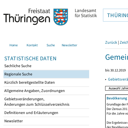
THÜRIN
Zurück
|
Zeic
Home
Kontakt
Suche
Newsletter
Gemei
STATISTISCHE DATEN
Sachliche Suche
bis 30.12.2019
Regionale Suche
▸
Gebietsver
Kürzlich bereitgestellte Daten
Allgemeine Angaben, Zuordnungen
Bevölkerung 
Gebietsveränderungen,
Änderungen zum Schlüsselverzeichnis
Grundlage der F
Der Zensus 2011
Definitionen und Erläuterungen
Für die Jahre v
Newsletter
Die Ergebnisse 
der Bevölkerung