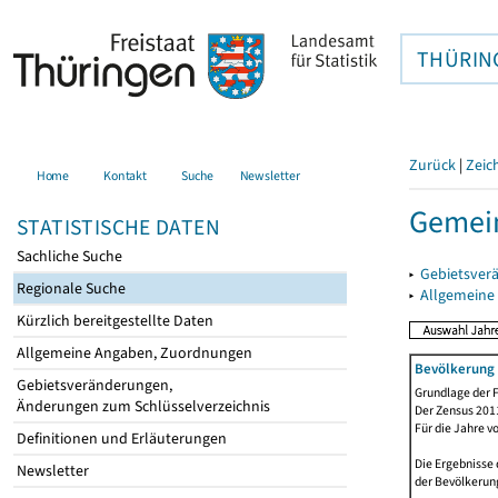
THÜRIN
Zurück
|
Zeic
Home
Kontakt
Suche
Newsletter
Gemein
STATISTISCHE DATEN
Sachliche Suche
▸
Gebietsver
Regionale Suche
▸
Allgemeine
Kürzlich bereitgestellte Daten
Allgemeine Angaben, Zuordnungen
Bevölkerung 
Gebietsveränderungen,
Grundlage der F
Änderungen zum Schlüsselverzeichnis
Der Zensus 2011
Für die Jahre v
Definitionen und Erläuterungen
Die Ergebnisse 
Newsletter
der Bevölkerung