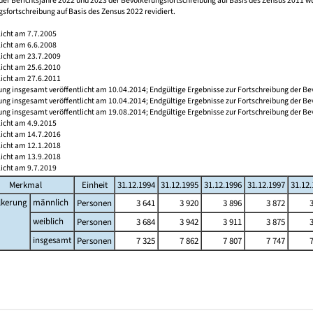
der Berichtsjahre 2022 und 2023 der Bevölkerungsfortschreibung auf Basis des Zensus 2011 
sfortschreibung auf Basis des Zensus 2022 revidiert.
licht am 7.7.2005
licht am 6.6.2008
licht am 23.7.2009
licht am 25.6.2010
licht am 27.6.2011
ng insgesamt veröffentlicht am 10.04.2014; Endgültige Ergebnisse zur Fortschreibung der Be
ng insgesamt veröffentlicht am 10.04.2014; Endgültige Ergebnisse zur Fortschreibung der Be
ng insgesamt veröffentlicht am 19.08.2014; Endgültige Ergebnisse zur Fortschreibung der Be
licht am 4.9.2015
licht am 14.7.2016
licht am 12.1.2018
licht am 13.9.2018
licht am 9.7.2019
Merkmal
Einheit
31.12.1994
31.12.1995
31.12.1996
31.12.1997
31.12
lkerung
männlich
Personen
3 641
3 920
3 896
3 872
weiblich
Personen
3 684
3 942
3 911
3 875
insgesamt
Personen
7 325
7 862
7 807
7 747