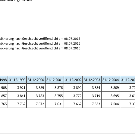
wurden mit Ergebnissen
völkerung nach Geschlecht veröffentlicht am 08.07.2015
völkerung nach Geschlecht veröffentlicht am 08.07.2015
völkerung nach Geschlecht veröffentlicht am 08.07.2015
.1998
31.12.1999
31.12.2000
31.12.2001
31.12.2002
31.12.2003
31.12.2004
31.12.20
3 908
3 921
3 889
3 876
3 890
3 834
3 809
3 7
3 857
3 841
3 783
3 755
3 772
3 719
3 695
3 6
7 765
7 762
7 672
7 631
7 662
7 553
7 504
7 3